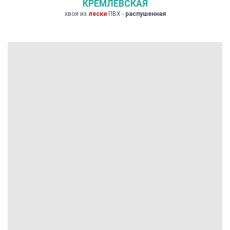
КРЕМЛЕВСКАЯ
хвоя из
лески
ПВХ -
распушенная