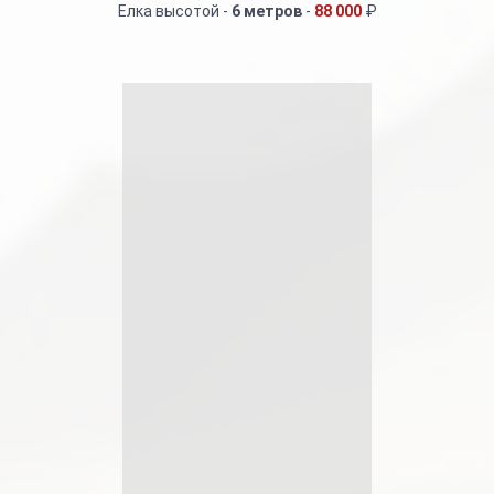
Елка высотой -
6 метров
-
88 000
₽