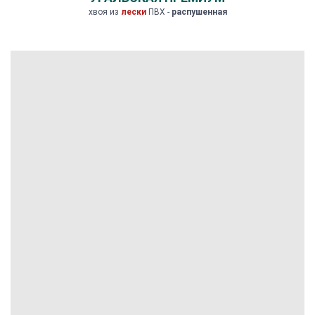
хвоя из
лески
ПВХ -
распушенная