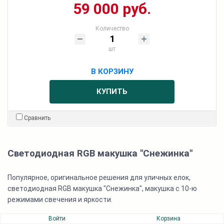
59 000 руб.
Количество
шт
В КОРЗИНУ
КУПИТЬ
Сравнить
Светодиодная RGB макушка "Снежинка"
Популярное, оригинальное решения для уличных елок,
светодиодная RGB макушка "Снежинка", макушка с 10-ю
режимами свечения и яркости.
Войти
Корзина
Безопасная, влагостойкая, морозостойкая, степень защиты